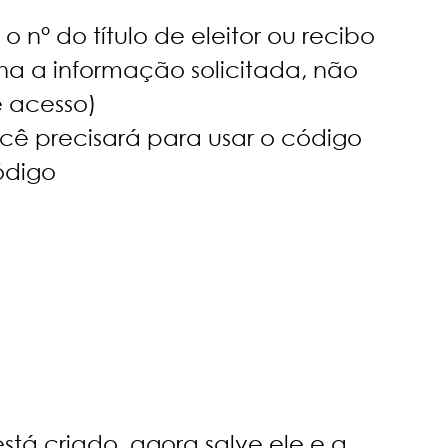
n° do título de eleitor ou recibo 
a a informação solicitada, não 
e acesso)
cê precisará para usar o código 
ódigo
stá criado, agora salve ele e a 