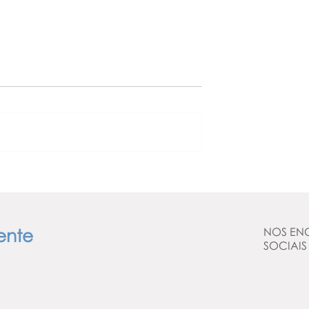
eral fiscaliza suas
Seu dependente pegou o auxíl
emergêncial?Você tem um
problema!
ente
NOS EN
SOCIAIS