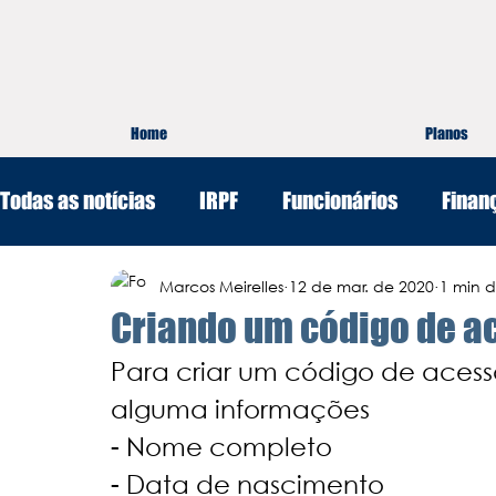
Home
Planos
Todas as notícias
IRPF
Funcionários
Finan
Marketing e Vendas
Marcos Meirelles
Gestão
12 de mar. de 2020
1 min d
Criando um código de a
Para criar um código de acess
alguma informações
- Nome completo 
- Data de nascimento 