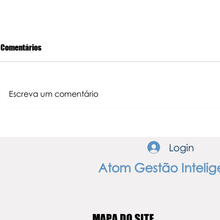
Comentários
Escreva um comentário
Você sabe por que o leão é o
A Receita Fed
mascote do Imposto de Renda de
redes sociais
Pessoa Física
Login
Atom Gestão Intelig
MAPA DO SITE