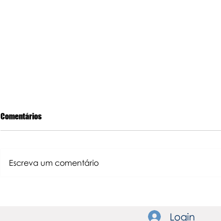
Comentários
Escreva um comentário
CURSOS GRATUITOS PARA LEVAR
Faturamento é
SUA EMPRESA PARA O PRÓXIMO
sanidade e ca
NÍVEL
Login