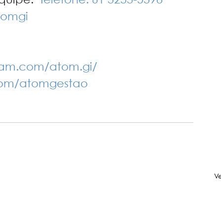
tomgi
ram.com/atom.gi/
com/atomgestao
V