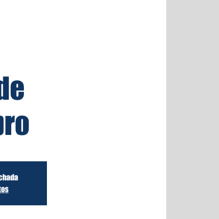
de
ro
echada
tos