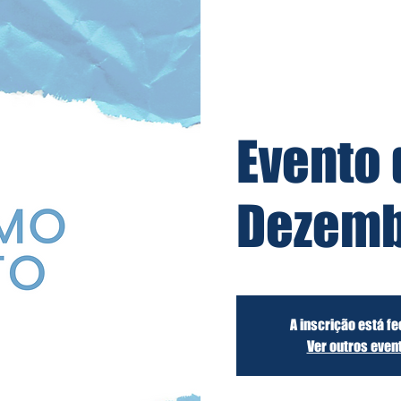
Evento 
Dezemb
A inscrição está f
Ver outros even