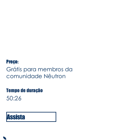
Suspensão e redução do contrato de
trabalho por até 120 dias e outras
ações que visam minimizar para as
empresas esse momento de
pandemia.
Preço:
Grátis para membros da
comunidade Nêutron
Tempo de duração
50:26
Assista