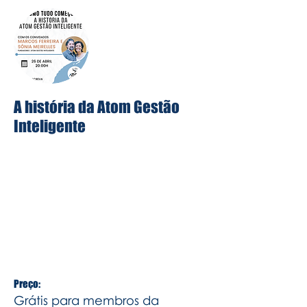
A história da Atom Gestão
Inteligente
Falamos sobre como saímos do zero
até chegarmos a atender mais de 5
mil empresas.
A história de empreendedorismo e
esforço do Marcos Ferreira e da Sônia
Meirelles!
Preço:
Grátis para membros da