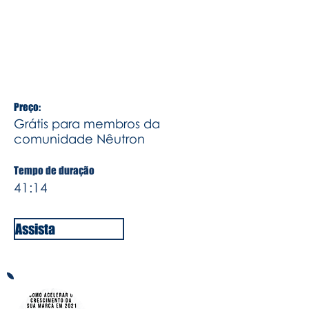
você pode colocar no dia a dia da
sua empresa para seu financeiro
fique organizado e te ajude a dar os
próximos passos.
Preço:
Grátis para membros da
comunidade Nêutron
Tempo de duração
41:14
Assista