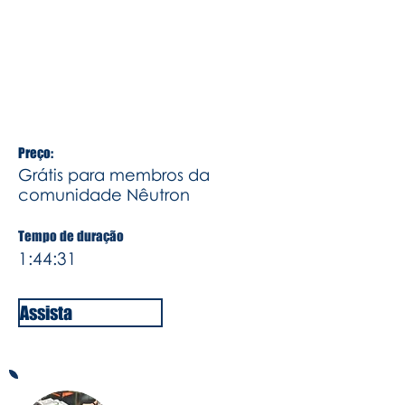
Nessa vídeo vamos trazer algumas
experiências práticas em nossa vida
de empreendedor para ajudar você
a ter um negócio melhor desde o
início
Preço:
Grátis para membros da
comunidade Nêutron
Tempo de duração
1:44:31
Assista