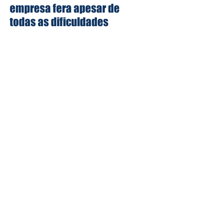
empresa fera apesar de
todas as dificuldades
Conversamos com o Paulo Fagiani,
onde ele vai nos contar um pouco
sobre como ele conseguiu em meio a
todos os problemas construir uma
empresa forte.
Paulo Fagiani é Lifehacker por
vocação. Esposo e pai por escolha.
Músico por teimosia. Empreendedor
na área de infraestrutura digital,
trabalha na Veezor com projetos de
transformação e adequação de
sistemas e workloads legados para a
nuvem, atuando desde a migração
até a sustentação de ambientes de