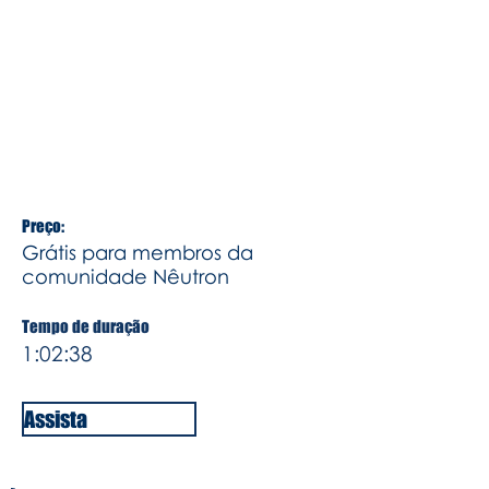
ele é gerente de bem-estar &
autossuficiência em à Igreja de Jesus
Cristo do Santos dos Últimos Dias. Ele
vai trazer uma pouco da experiência
dele em desenvolver e cuidar de
pessoa
Preço:
Grátis para membros da
comunidade Nêutron
Tempo de duração
1:02:38
Assista