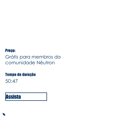
papo, traremos algumas soluções
para ter sua empresa funcionando, o
que fazer com os seus funcionários e
quais são as consequências jurídicas
que isso pode trazer para sua
empresa.
Preço:
Grátis para membros da
comunidade Nêutron
Tempo de duração
50:47
Assista