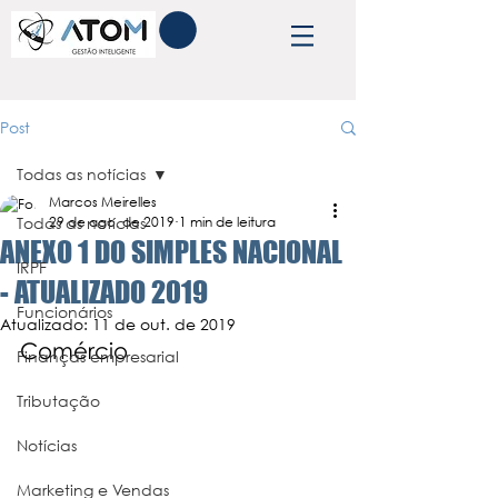
Post
Todas as notícias
Marcos Meirelles
Todas as notícias
29 de ago. de 2019
1 min de leitura
ANEXO 1 DO SIMPLES NACIONAL
IRPF
- ATUALIZADO 2019
Funcionários
Atualizado:
11 de out. de 2019
Comércio 
Finanças empresarial
Tributação
Notícias
Marketing e Vendas