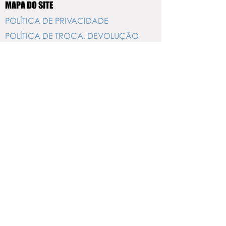
MAPA DO SITE
POLÍTICA DE PRIVACIDADE
POLÍTICA DE TROCA, DEVOLUÇÃO
E REEMBOLSO
NOS ENCONTRE NAS REDES SOCIAIS
Feito com em Brasília
TERMOS E CONDIÇÕES
TERMO GERAL DE PROTEÇÃO E USO
DE DADOS.
Política de entrega:
Informações sobre
prazo estão disponíveis no momento
de contratação
61 3233-5398
TERMO DE SERVIÇOS ONLINE
Atom Gestão Inteligente© Copyright