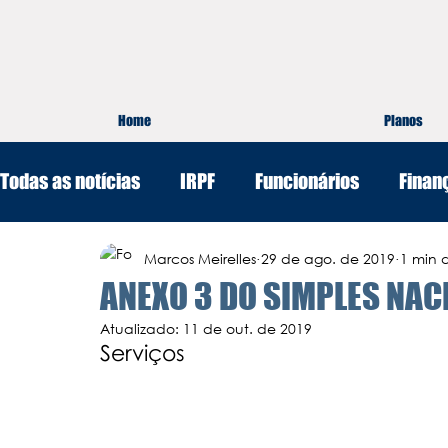
Home
Planos
Todas as notícias
IRPF
Funcionários
Finan
Marketing e Vendas
Marcos Meirelles
Gestão
29 de ago. de 2019
1 min d
ANEXO 3 DO SIMPLES NACI
Atualizado:
11 de out. de 2019
Serviços