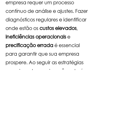
empresa requer um processo 
contínuo de análise e ajustes. Fazer 
diagnósticos regulares e identificar 
onde estão os 
custos elevados
, 
ineficiências operacionais
 e 
precificação errada
 é essencial 
para garantir que sua empresa 
prospere. Ao seguir as estratégias 
mencionadas aqui, você poderá 
corrigir os problemas que levam ao 
lucro baixo
 e começar a ver sua 
lucratividade aumentar
.
Precisa de ajuda para ter melhores 
Lucros?