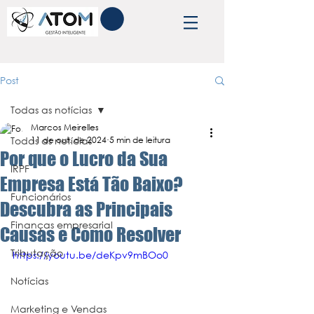
Post
Todas as notícias
Marcos Meirelles
Todas as notícias
11 de out. de 2024
5 min de leitura
Por que o Lucro da Sua
IRPF
Empresa Está Tão Baixo?
Funcionários
Descubra as Principais
Finanças empresarial
Causas e Como Resolver
Tributação
https://youtu.be/deKpv9mBOo0
Notícias
Marketing e Vendas